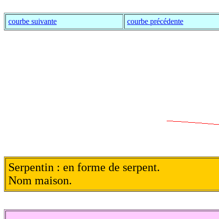
courbe suivante
courbe précédente
Serpentin : en forme de serpent.
Nom maison.