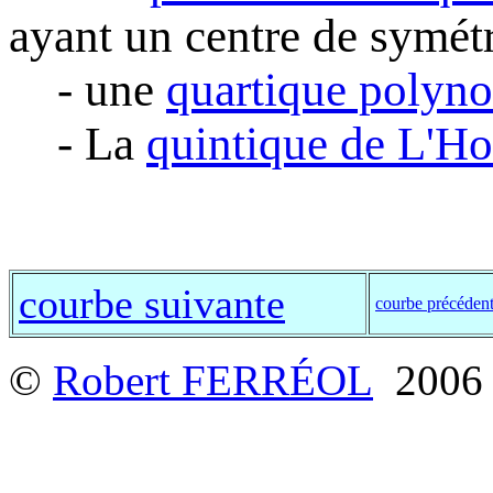
ayant un centre de symétr
- une
quartique polyno
- La
quintique de L'Ho
courbe suivante
courbe précéden
©
Robert FERRÉOL
2006